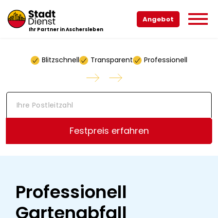
Angebot
Ihr Partner in Aschersleben
Blitzschnell
Transparent
Professionell
I
h
r
e
Festpreis erfahren
P
o
s
t
l
e
Professionell
i
t
Gartenabfall
z
a