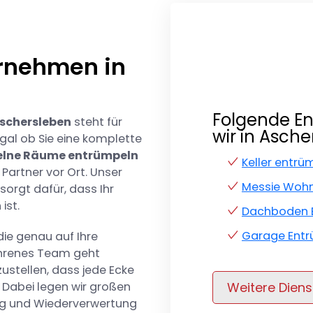
rnehmen in
Folgende E
schersleben
steht für
wir in Asch
 Egal ob Sie eine komplette
elne Räume entrümpeln
Keller entr
Partner vor Ort. Unser
Messie Wohn
sorgt dafür, dass Ihr
ist.
Dachboden 
Garage Entr
ie genau auf Ihre
ahrenes Team geht
zustellen, dass jede Ecke
 Dabei legen wir großen
Weitere Diens
ng und Wiederverwertung