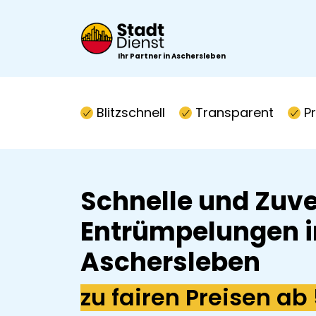
Ihr Partner in Aschersleben
Blitzschnell
Transparent
P
Schnelle und Zuve
Entrümpelungen i
Aschersleben
zu fairen Preisen ab