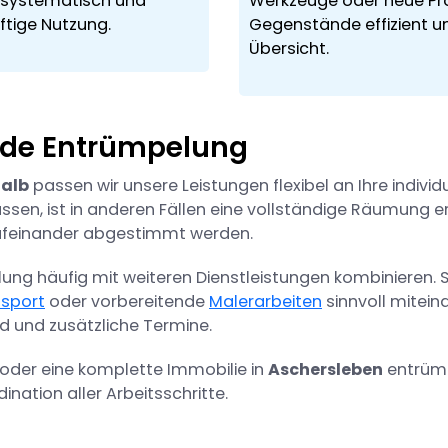
h systematisch und
Werkzeuge oder neue Pro
ftige Nutzung.
Gegenstände effizient u
Übersicht.
jede Entrümpelung
alb
passen wir unsere Leistungen flexibel an Ihre indiv
en, ist in anderen Fällen eine vollständige Räumung erfo
t aufeinander abgestimmt werden.
lung häufig mit weiteren Dienstleistungen kombinieren. 
sport
oder vorbereitende
Malerarbeiten
sinnvoll mitei
d und zusätzliche Termine.
 oder eine komplette Immobilie in
Aschersleben
entrümp
ination aller Arbeitsschritte.